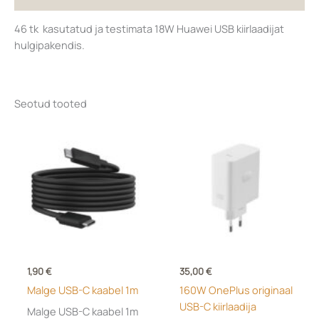
46 tk kasutatud ja testimata 18W Huawei USB kiirlaadijat
hulgipakendis.
Seotud tooted
1,90
€
35,00
€
Malge USB-C kaabel 1m
160W OnePlus originaal
USB-C kiirlaadija
Malge USB-C kaabel 1m