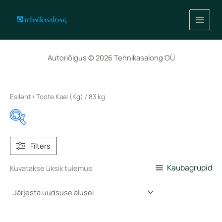
Skip
to
content
Autoriõigus © 2026 Tehnikasalong OÜ
Esileht
/ Toote Kaal (Kg) / 83 kg
In stock
Filters
On sale
(0)
Kaubagrupid
Kuvatakse üksik tulemus
Toote Esimene ühendus