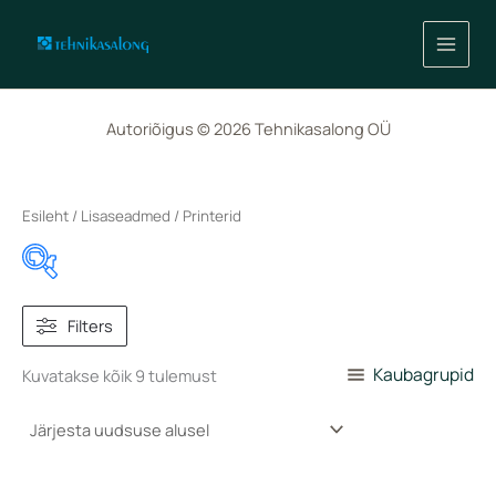
Sorditud
Skip
uusimate
to
järgi
content
Autoriõigus © 2026 Tehnikasalong OÜ
Esileht
/
Lisaseadmed
/ Printerid
80 €
455 €
Filters
Kaubagrupid
Kuvatakse kõik 9 tulemust
80
174
268
361
455
In stock
On sale
(0)