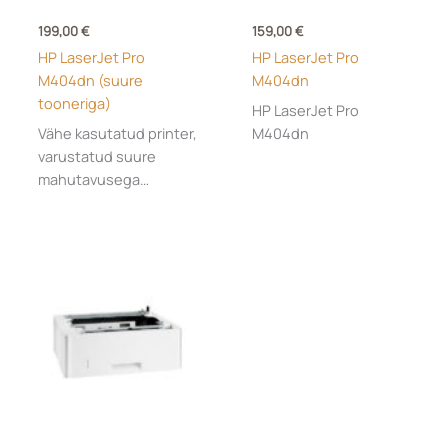
199,00
€
159,00
€
HP LaserJet Pro
HP LaserJet Pro
M404dn (suure
M404dn
tooneriga)
HP LaserJet Pro
Vähe kasutatud printer,
M404dn
varustatud suure
mahutavusega
tooneriga, mille jääk
võimaldab
hinnanguliselt printida
kuni 10800 lehekülge.