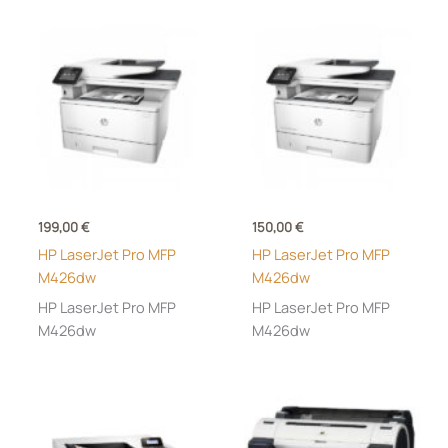
Toote Esimene ühendus
1 kuu
(0)
12 kuud
(9)
12 kuud, (lambile ei kehti)
(0)
24 kuud
(0)
199,00
€
150,00
€
3 kuud
(0)
HP LaserJet Pro MFP
HP LaserJet Pro MFP
3 kuud, (lamp 1 kuu)
(0)
M426dw
M426dw
36 kuud
(0)
HP LaserJet Pro MFP
HP LaserJet Pro MFP
M426dw
M426dw
12
(0)
24
(0)
36
(0)
6
(0)