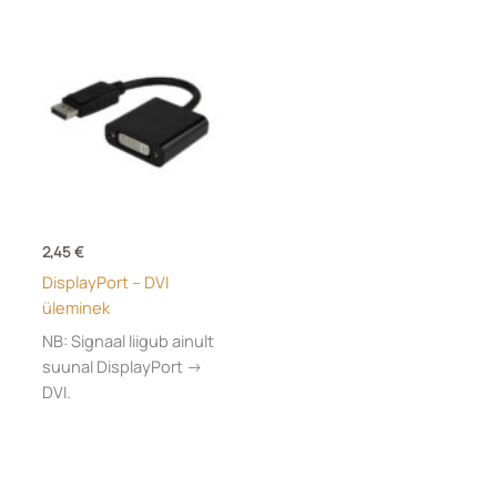
Toote Esimene ühendus
1 kuu
(0)
12 kuud
(1)
12 kuud, (lambile ei kehti)
(0)
24 kuud
(0)
2,45
€
3 kuud
(0)
DisplayPort – DVI
3 kuud, (lamp 1 kuu)
(0)
üleminek
36 kuud
(0)
NB: Signaal liigub ainult
suunal DisplayPort ->
12
(0)
DVI.
24
(0)
36
(0)
6
(0)