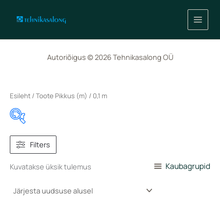
Skip
to
content
Autoriõigus © 2026 Tehnikasalong OÜ
Esileht
/ Toote Pikkus (m) / 0,1 m
2 €
3 €
Filters
Kaubagrupid
Kuvatakse üksik tulemus
2
2
3
3
3
In stock
On sale
(0)