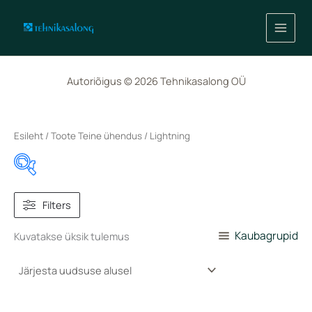
Skip
to
content
Autoriõigus © 2026 Tehnikasalong OÜ
Esileht
/ Toote Teine ühendus / Lightning
In stock
Filters
On sale
(1)
Kaubagrupid
Kuvatakse üksik tulemus
Toote Esimene ühendus